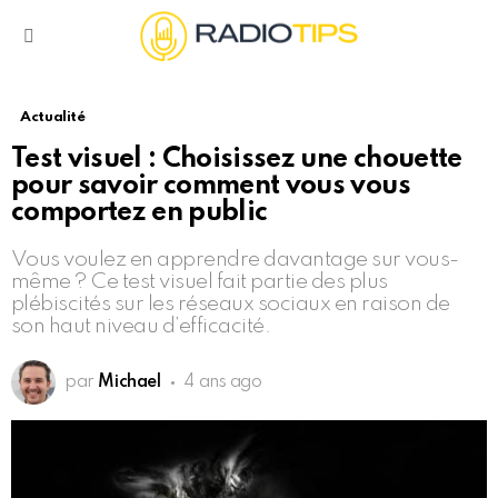
Menu
Actualité
Test visuel : Choisissez une chouette
pour savoir comment vous vous
comportez en public
Vous voulez en apprendre davantage sur vous-
même ? Ce test visuel fait partie des plus
plébiscités sur les réseaux sociaux en raison de
son haut niveau d’efficacité.
par
Michael
4 ans ago