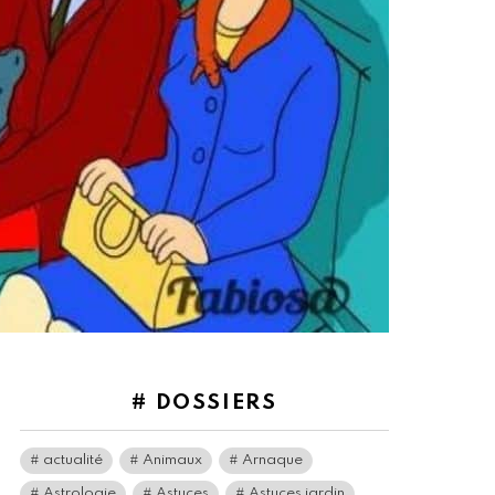
# DOSSIERS
actualité
Animaux
Arnaque
Astrologie
Astuces
Astuces jardin