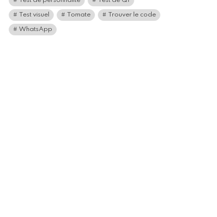
Test de personnalité
Test de QI
Test visuel
Tomate
Trouver le code
WhatsApp