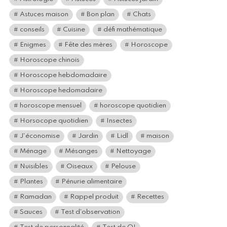
Astuces maison
Bon plan
Chats
conseils
Cuisine
défi mathématique
Enigmes
Fête des mères
Horoscope
Horoscope chinois
Horoscope hebdomadaire
Horoscope hedomadaire
horoscope mensuel
horoscope quotidien
Horsocope quotidien
Insectes
J'économise
Jardin
Lidl
maison
Ménage
Mésanges
Nettoyage
Nuisibles
Oiseaux
Pelouse
Plantes
Pénurie alimentaire
Ramadan
Rappel produit
Recettes
Sauces
Test d'observation