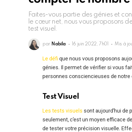
Faites-vous partie des génies et co
le cœur net, nous vous proposons de
test visuel.
par
Nabila
16 juin 2022, 7h01
Mis à jo
Le défi
que nous vous proposons aujour
génies. Il permet de vérifier si vous f
personnes consciencieuses de notre
Test Visuel
Les tests visuels
sont aujourd’hui de p
seulement, c’est un moyen efficace de 
de tester votre précision visuelle. Ef