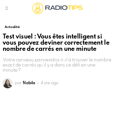
Menu
Actualité
Test visuel : Vous êtes intelligent si
vous pouvez deviner correctement le
nombre de carrés en une minute
Votre cerveau parviendra-t-il à trouver le nombre
exact de carrés qu’il y a dans ce défi en une
minute ?
par
Nabila
4 ans ago