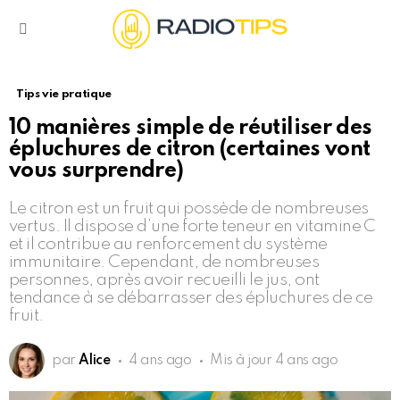
Menu
Tips vie pratique
10 manières simple de réutiliser des
épluchures de citron (certaines vont
vous surprendre)
Le citron est un fruit qui possède de nombreuses
vertus. Il dispose d’une forte teneur en vitamine C
et il contribue au renforcement du système
immunitaire. Cependant, de nombreuses
personnes, après avoir recueilli le jus, ont
tendance à se débarrasser des épluchures de ce
fruit.
par
Alice
4 ans ago
Mis à jour
4 ans ago