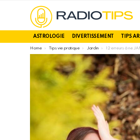
ASTROLOGIE
DIVERTISSEMENT
TIPS A
You are here:
Home
Tips vie pratique
Jardin
12 erreurs à ne JAMAIS fair