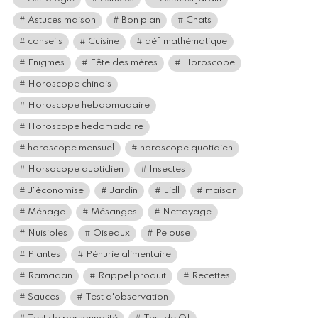
Astuces maison
Bon plan
Chats
conseils
Cuisine
défi mathématique
Enigmes
Fête des mères
Horoscope
Horoscope chinois
Horoscope hebdomadaire
Horoscope hedomadaire
horoscope mensuel
horoscope quotidien
Horsocope quotidien
Insectes
J'économise
Jardin
Lidl
maison
Ménage
Mésanges
Nettoyage
Nuisibles
Oiseaux
Pelouse
Plantes
Pénurie alimentaire
Ramadan
Rappel produit
Recettes
Sauces
Test d'observation