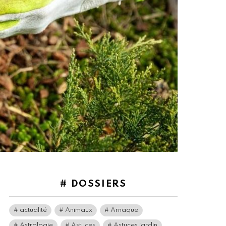
# DOSSIERS
actualité
Animaux
Arnaque
Astrologie
Astuces
Astuces jardin