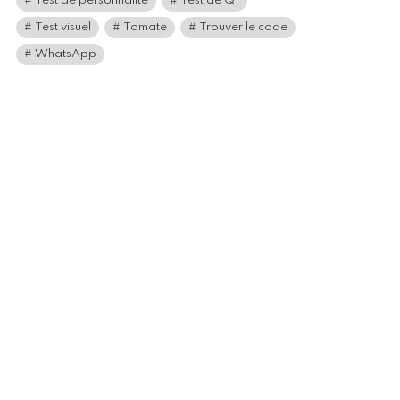
Test de personnalité
Test de QI
Test visuel
Tomate
Trouver le code
WhatsApp