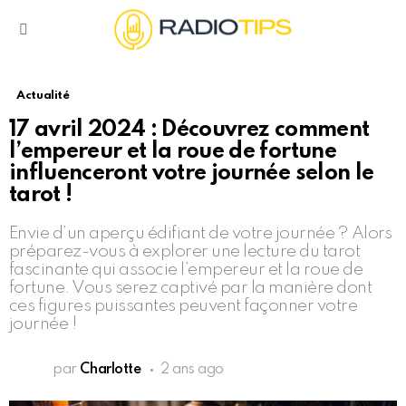
Menu
Actualité
17 avril 2024 : Découvrez comment
l’empereur et la roue de fortune
influenceront votre journée selon le
tarot !
Envie d’un aperçu édifiant de votre journée ? Alors
préparez-vous à explorer une lecture du tarot
fascinante qui associe l’empereur et la roue de
fortune. Vous serez captivé par la manière dont
ces figures puissantes peuvent façonner votre
journée !
par
Charlotte
2 ans ago