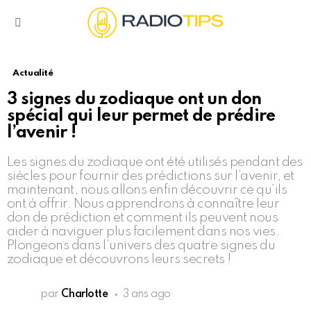
Menu
Actualité
3 signes du zodiaque ont un don
spécial qui leur permet de prédire
l’avenir !
Les signes du zodiaque ont été utilisés pendant des
siècles pour fournir des prédictions sur l’avenir, et
maintenant, nous allons enfin découvrir ce qu’ils
ont à offrir. Nous apprendrons à connaître leur
don de prédiction et comment ils peuvent nous
aider à naviguer plus facilement dans nos vies.
Plongeons dans l’univers des quatre signes du
zodiaque et découvrons leurs secrets !
par
Charlotte
3 ans ago