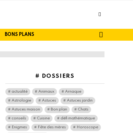
facebook
SEARCH
BONS PLANS
# DOSSIERS
actualité
Animaux
Arnaque
Astrologie
Astuces
Astuces jardin
Astuces maison
Bon plan
Chats
conseils
Cuisine
défi mathématique
Enigmes
Fête des mères
Horoscope