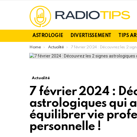
ASTROLOGIE
DIVERTISSEMENT
TIPS A
You are here:
Home
Actualité
7 février 2024 : Découvrez les 2 signes astrologiques qui auront du mal à équilibrer vie professionnelle et personnelle !
Actualité
7 février 2024 : Dé
astrologiques qui 
équilibrer vie profe
personnelle !