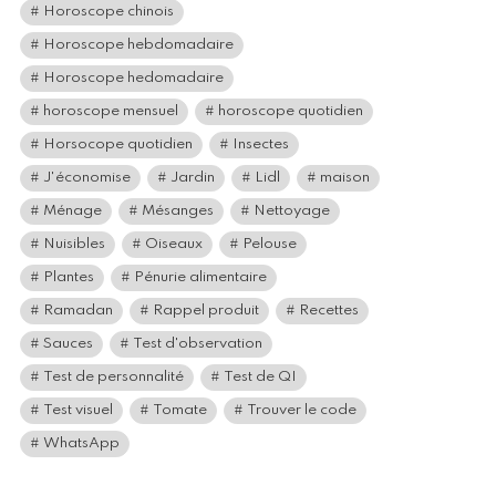
Horoscope chinois
Horoscope hebdomadaire
Horoscope hedomadaire
horoscope mensuel
horoscope quotidien
Horsocope quotidien
Insectes
J'économise
Jardin
Lidl
maison
Ménage
Mésanges
Nettoyage
Nuisibles
Oiseaux
Pelouse
Plantes
Pénurie alimentaire
Ramadan
Rappel produit
Recettes
Sauces
Test d'observation
Test de personnalité
Test de QI
Test visuel
Tomate
Trouver le code
WhatsApp