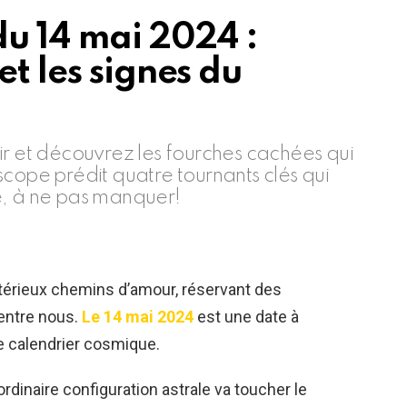
du 14 mai 2024 :
et les signes du
ir et découvrez les fourches cachées qui
scope prédit quatre tournants clés qui
e, à ne pas manquer!
térieux chemins d’amour, réservant des
’entre nous.
Le 14 mai 2024
est une date à
e calendrier cosmique.
rdinaire configuration astrale va toucher le