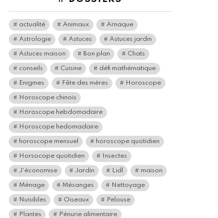
actualité
Animaux
Arnaque
Astrologie
Astuces
Astuces jardin
Astuces maison
Bon plan
Chats
conseils
Cuisine
défi mathématique
Enigmes
Fête des mères
Horoscope
Horoscope chinois
Horoscope hebdomadaire
Horoscope hedomadaire
horoscope mensuel
horoscope quotidien
Horsocope quotidien
Insectes
J'économise
Jardin
Lidl
maison
Ménage
Mésanges
Nettoyage
Nuisibles
Oiseaux
Pelouse
Plantes
Pénurie alimentaire