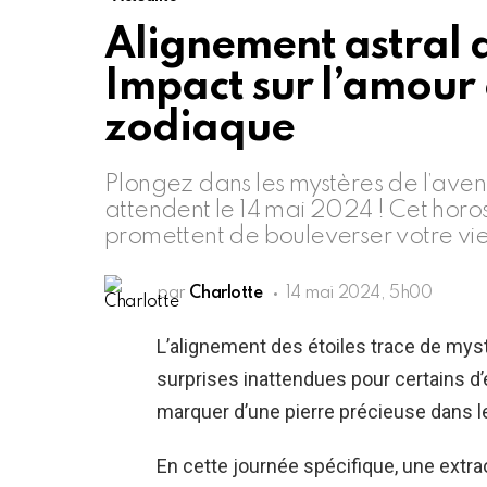
Alignement astral 
Impact sur l’amour 
zodiaque
Plongez dans les mystères de l’aven
attendent le 14 mai 2024 ! Cet horo
promettent de bouleverser votre vi
par
Charlotte
14 mai 2024, 5h00
L’alignement des étoiles trace de mys
surprises inattendues pour certains d
marquer d’une pierre précieuse dans l
En cette journée spécifique, une extrao