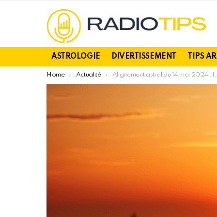
ASTROLOGIE
DIVERTISSEMENT
TIPS A
You are here:
Home
Actualité
Alignement astral du 14 mai 2024 : Impact sur l’amour et les signes du zodiaque