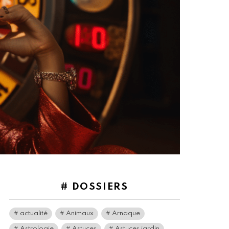
# DOSSIERS
actualité
Animaux
Arnaque
Astrologie
Astuces
Astuces jardin