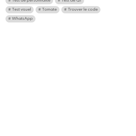
Test de personnalité
Test de QI
Test visuel
Tomate
Trouver le code
WhatsApp