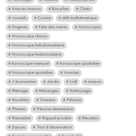
Astuces maison
Bon plan
Chats
conseils
Cuisine
défi mathématique
Enigmes
Fête des mères
Horoscope
Horoscope chinois
Horoscope hebdomadaire
Horoscope hedomadaire
horoscope mensuel
horoscope quotidien
Horsocope quotidien
Insectes
J'économise
Jardin
Lidl
maison
Ménage
Mésanges
Nettoyage
Nuisibles
Oiseaux
Pelouse
Plantes
Pénurie alimentaire
Ramadan
Rappel produit
Recettes
Sauces
Test d'observation