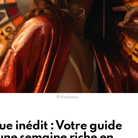
© Radiotips
e inédit : Votre guide
une semaine riche en