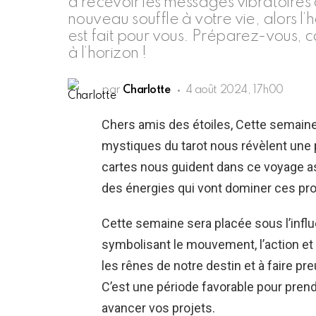
à recevoir les messages vibratoires 
nouveau souffle à votre vie, alors 
est fait pour vous. Préparez-vous, c
à l’horizon !
par
Charlotte
4 août 2024, 17h00
Chers amis des étoiles, Cette semain
mystiques du tarot nous révèlent une 
cartes nous guident dans ce voyage ast
des énergies qui vont dominer ces pro
Cette semaine sera placée sous l’influ
symbolisant le mouvement, l’action et l
les rênes de notre destin et à faire pr
C’est une période favorable pour prend
avancer vos projets.