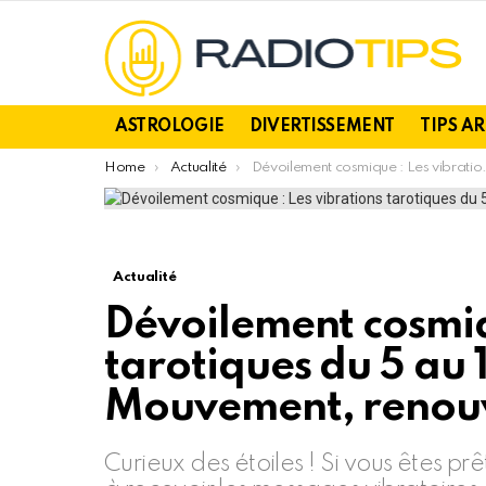
ASTROLOGIE
DIVERTISSEMENT
TIPS A
You are here:
Home
Actualité
Dévoilement cosmique : Les vibrations tarotiques du 5 au 18 août 2024 – Mouvement, renouveau et acceptation
Actualité
Dévoilement cosmiq
tarotiques du 5 au 
Mouvement, renouv
Curieux des étoiles ! Si vous êtes p