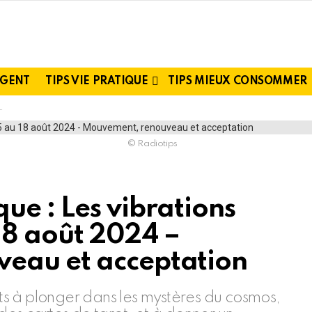
RGENT
TIPS VIE PRATIQUE
TIPS MIEUX CONSOMMER
© Radiotips
ue : Les vibrations
18 août 2024 –
eau et acceptation
rêts à plonger dans les mystères du cosmos,