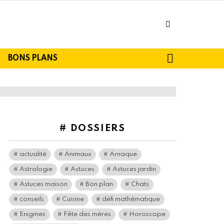
facebook
SEARCH
BONS PLANS
# DOSSIERS
actualité
Animaux
Arnaque
Astrologie
Astuces
Astuces jardin
Astuces maison
Bon plan
Chats
conseils
Cuisine
défi mathématique
Enigmes
Fête des mères
Horoscope