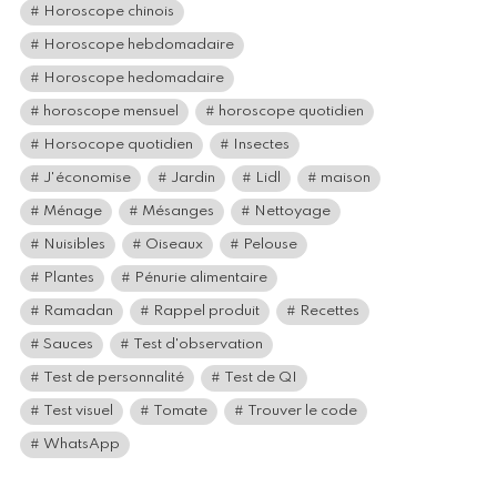
Horoscope chinois
Horoscope hebdomadaire
Horoscope hedomadaire
horoscope mensuel
horoscope quotidien
Horsocope quotidien
Insectes
J'économise
Jardin
Lidl
maison
Ménage
Mésanges
Nettoyage
Nuisibles
Oiseaux
Pelouse
Plantes
Pénurie alimentaire
Ramadan
Rappel produit
Recettes
Sauces
Test d'observation
Test de personnalité
Test de QI
Test visuel
Tomate
Trouver le code
WhatsApp