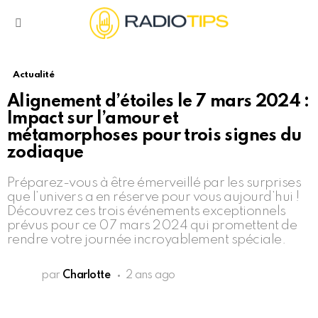
Menu
Actualité
Alignement d’étoiles le 7 mars 2024 :
Impact sur l’amour et
métamorphoses pour trois signes du
zodiaque
Préparez-vous à être émerveillé par les surprises
que l’univers a en réserve pour vous aujourd’hui !
Découvrez ces trois événements exceptionnels
prévus pour ce 07 mars 2024 qui promettent de
rendre votre journée incroyablement spéciale.
par
Charlotte
2 ans ago