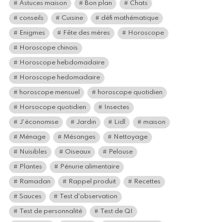
Astuces maison
Bon plan
Chats
conseils
Cuisine
défi mathématique
Enigmes
Fête des mères
Horoscope
Horoscope chinois
Horoscope hebdomadaire
Horoscope hedomadaire
horoscope mensuel
horoscope quotidien
Horsocope quotidien
Insectes
J'économise
Jardin
Lidl
maison
Ménage
Mésanges
Nettoyage
Nuisibles
Oiseaux
Pelouse
Plantes
Pénurie alimentaire
Ramadan
Rappel produit
Recettes
Sauces
Test d'observation
Test de personnalité
Test de QI