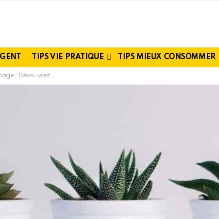
RGENT
TIPS VIE PRATIQUE
TIPS MIEUX CONSOMMER
tes faciles à cultiver en pot chez vous