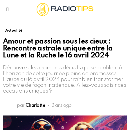
Menu
Actualité
Amour et passion sous les cieux :
Rencontre astrale unique entre la
Lune et la Ruche le 16 avril 2024
Découvrez les moments décisifs qui se profilent à
l’horizon de cette journée pleine de promesses.
L’aube du 16 avril 2024 pourrait bien transformer
votre vie de façon inattendue. Allez-vous saisir ces
occasions uniques ?
par
Charlotte
2 ans ago