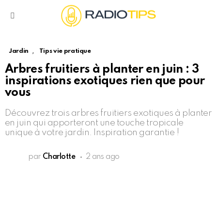
Menu
,
Jardin
Tips vie pratique
Arbres fruitiers à planter en juin : 3
inspirations exotiques rien que pour
vous
Découvrez trois arbres fruitiers exotiques à planter
en juin qui apporteront une touche tropicale
unique à votre jardin. Inspiration garantie !
par
Charlotte
2 ans ago