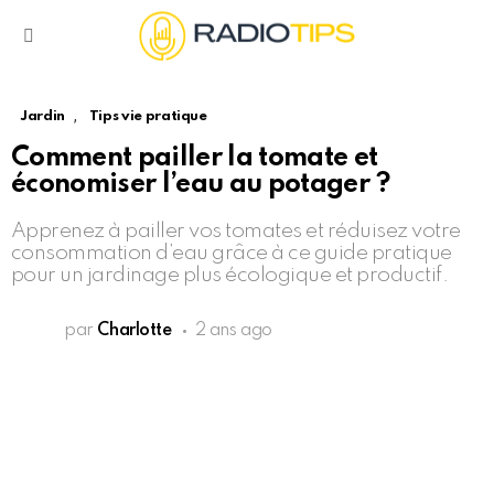
Menu
,
Jardin
Tips vie pratique
Comment pailler la tomate et
économiser l’eau au potager ?
Apprenez à pailler vos tomates et réduisez votre
consommation d’eau grâce à ce guide pratique
pour un jardinage plus écologique et productif.
par
Charlotte
2 ans ago