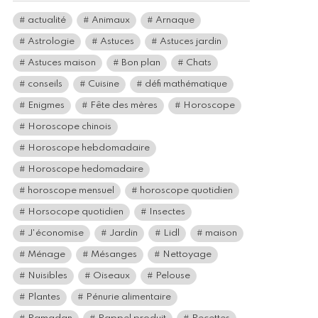
actualité
Animaux
Arnaque
Astrologie
Astuces
Astuces jardin
Astuces maison
Bon plan
Chats
conseils
Cuisine
défi mathématique
Enigmes
Fête des mères
Horoscope
Horoscope chinois
Horoscope hebdomadaire
Horoscope hedomadaire
horoscope mensuel
horoscope quotidien
Horsocope quotidien
Insectes
J'économise
Jardin
Lidl
maison
Ménage
Mésanges
Nettoyage
Nuisibles
Oiseaux
Pelouse
Plantes
Pénurie alimentaire