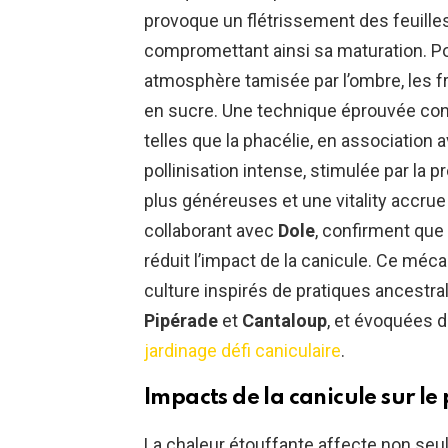
provoque un flétrissement des feuilles
compromettant ainsi sa maturation. Pou
atmosphère tamisée par l’ombre, les fr
en sucre. Une technique éprouvée co
telles que la phacélie, en association
pollinisation intense, stimulée par la p
plus généreuses et une vitality accrue
collaborant avec
Dole
, confirment que
réduit l’impact de la canicule. Ce m
culture inspirés de pratiques ancestr
Pipérade
et
Cantaloup
, et évoquées 
jardinage défi caniculaire
.
Impacts de la canicule sur le
La chaleur étouffante affecte non seul