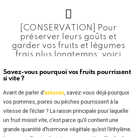
[CONSERVATION] Pour
préserver leurs goûts et
garder vos fruits et légumes
frais plus longtemps, voici
quelques conseils de
conservation !
Savez-vous pourquoi vos fruits pourrissent
si vite ?
Le saviez-vous ? Les tomates
Avant de parler d’
astuces
, savez-vous déjà pourquoi
ne se conservent pas au frigo !
vos pommes, poires ou pêches pourrissent à la
Elles perdraient de leur saveur
vitesse de l’éclair ? La raison principale pour laquelle
!
#fruit
#legume
#conservation
un fruit moisit vite, c’est parce qu’il contient une
#mieuxconsommer
grande quantité d’hormone végétale qu’est l’éthylène.
pic.twitter.com/ENW7vFGLm