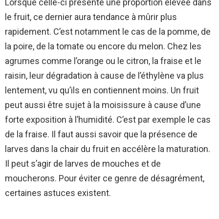
Lorsque celle-ci présente une proportion élevée dans
K
le fruit, ce dernier aura tendance à mûrir plus
— Les Fruits et Légumes Frais
rapidement. C’est notamment le cas de la pomme, de
(@FruitsLegumesFR)
April 15,
la poire, de la tomate ou encore du melon. Chez les
2020
agrumes comme l’orange ou le citron, la fraise et le
raisin, leur dégradation à cause de l’éthylène va plus
lentement, vu qu’ils en contiennent moins. Un fruit
peut aussi être sujet à la moisissure à cause d’une
forte exposition à l’humidité. C’est par exemple le cas
de la fraise. Il faut aussi savoir que la présence de
larves dans la chair du fruit en accélère la maturation.
Il peut s’agir de larves de mouches et de
moucherons. Pour éviter ce genre de désagrément,
certaines astuces existent.