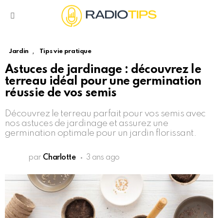
Menu
,
Jardin
Tips vie pratique
Astuces de jardinage : découvrez le
terreau idéal pour une germination
réussie de vos semis
Découvrez le terreau parfait pour vos semis avec
nos astuces de jardinage et assurez une
germination optimale pour un jardin florissant.
par
Charlotte
3 ans ago