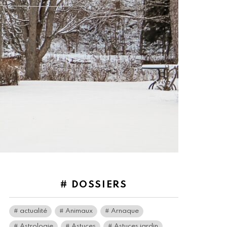
# DOSSIERS
actualité
Animaux
Arnaque
Astrologie
Astuces
Astuces jardin