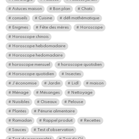
Astuces maison
Bon plan
Chats
conseils
Cuisine
défi mathématique
Enigmes
Fête des mères
Horoscope
Horoscope chinois
Horoscope hebdomadaire
Horoscope hedomadaire
horoscope mensuel
horoscope quotidien
Horsocope quotidien
Insectes
J'économise
Jardin
Lidl
maison
Ménage
Mésanges
Nettoyage
Nuisibles
Oiseaux
Pelouse
Plantes
Pénurie alimentaire
Ramadan
Rappel produit
Recettes
Sauces
Test d'observation