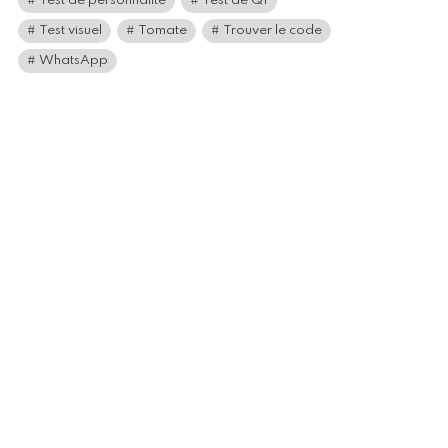
Test de personnalité
Test de QI
Test visuel
Tomate
Trouver le code
WhatsApp