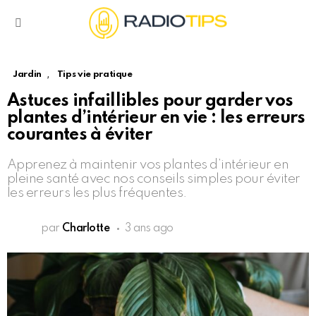
Menu
,
Jardin
Tips vie pratique
Astuces infaillibles pour garder vos
plantes d’intérieur en vie : les erreurs
courantes à éviter
Apprenez à maintenir vos plantes d’intérieur en
pleine santé avec nos conseils simples pour éviter
les erreurs les plus fréquentes.
par
Charlotte
3 ans ago