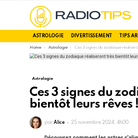
ASTROLOGIE
DIVERTISSEMENT
TIPS A
You are here:
Home
Astrologie
Ces 3 signes du zodiaque réaliseront très bientôt leurs rêve
Astrologie
Ces 3 signes du zod
bientôt leurs rêves 
par
Alice
25 novembre 2024, 4h00
Découvrez comment les astres s’align