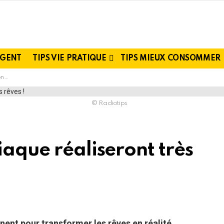
RGENT
TIPS VIE PRATIQUE
TIPS MIEUX CONSOMMER
s !
© Radiotips
iaque réaliseront très
!
ent pour transformer les rêves en réalité