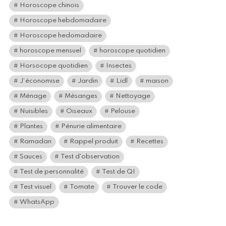
Horoscope chinois
Horoscope hebdomadaire
Horoscope hedomadaire
horoscope mensuel
horoscope quotidien
Horsocope quotidien
Insectes
J'économise
Jardin
Lidl
maison
Ménage
Mésanges
Nettoyage
Nuisibles
Oiseaux
Pelouse
Plantes
Pénurie alimentaire
Ramadan
Rappel produit
Recettes
Sauces
Test d'observation
Test de personnalité
Test de QI
Test visuel
Tomate
Trouver le code
WhatsApp