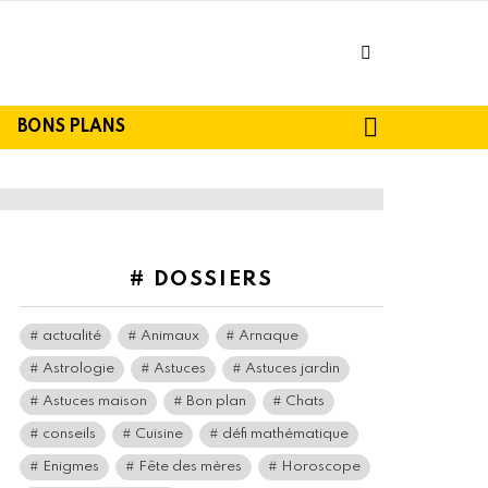
facebook
SEARCH
BONS PLANS
# DOSSIERS
actualité
Animaux
Arnaque
Astrologie
Astuces
Astuces jardin
Astuces maison
Bon plan
Chats
conseils
Cuisine
défi mathématique
Enigmes
Fête des mères
Horoscope