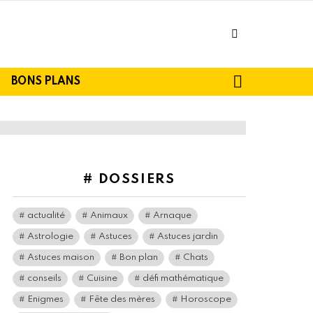
facebook
SEARCH
BONS PLANS
# DOSSIERS
actualité
Animaux
Arnaque
Astrologie
Astuces
Astuces jardin
Astuces maison
Bon plan
Chats
conseils
Cuisine
défi mathématique
Enigmes
Fête des mères
Horoscope