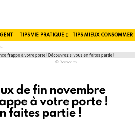
RGENT
TIPS VIE PRATIQUE
TIPS MIEUX CONSOMMER
 !
© Radiotips
eux de fin novembre
appe à votre porte !
 faites partie !