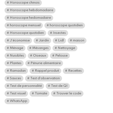
Horoscope chinois
Horoscope hebdomadaire
Horoscope hedomadaire
horoscope mensuel
horoscope quotidien
Horsocope quotidien
Insectes
J'économise
Jardin
Lidl
maison
Ménage
Mésanges
Nettoyage
Nuisibles
Oiseaux
Pelouse
Plantes
Pénurie alimentaire
Ramadan
Rappel produit
Recettes
Sauces
Test d'observation
Test de personnalité
Test de QI
Test visuel
Tomate
Trouver le code
WhatsApp