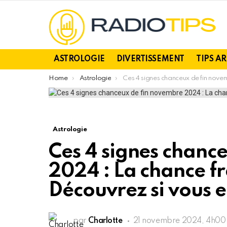
ASTROLOGIE
DIVERTISSEMENT
TIPS A
You are here:
Home
Astrologie
Ces 4 signes chanceux de fin novembre 2024 : La chance frappe à votre porte ! Découvrez si vous en faites partie
Astrologie
Ces 4 signes chanc
2024 : La chance fr
Découvrez si vous en
par
Charlotte
21 novembre 2024, 4h00