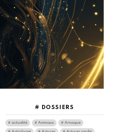
# DOSSIERS
actualité
Animaux
Arnaque
Astrologie
Astuces
Astuces jardin