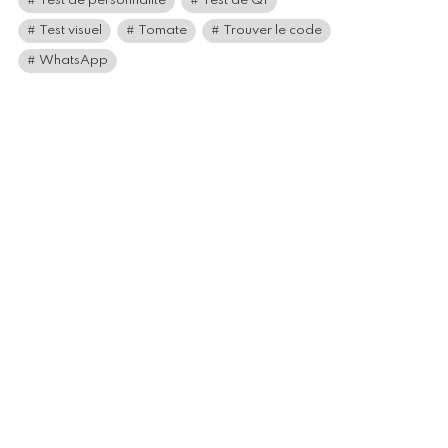
Test de personnalité
Test de QI
Test visuel
Tomate
Trouver le code
WhatsApp