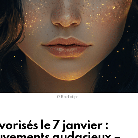
© Radiotips
orisés le 7 janvier :
uvements audacieux –