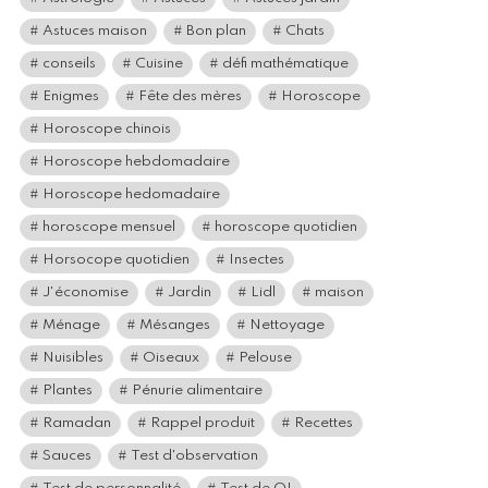
Astuces maison
Bon plan
Chats
conseils
Cuisine
défi mathématique
Enigmes
Fête des mères
Horoscope
Horoscope chinois
Horoscope hebdomadaire
Horoscope hedomadaire
horoscope mensuel
horoscope quotidien
Horsocope quotidien
Insectes
J'économise
Jardin
Lidl
maison
Ménage
Mésanges
Nettoyage
Nuisibles
Oiseaux
Pelouse
Plantes
Pénurie alimentaire
Ramadan
Rappel produit
Recettes
Sauces
Test d'observation