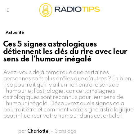
Menu
Actualité
Ces 5 signes astrologiques
détiennent les clés du rire avec leur
sens de l’humour inégalé
Avez-vous déjà remarqué que certaines
personnes sont plus drôles que d’autres ? Eh bien,
il se pourrait qu’il y ait un lien entre le sens de
l’humour et l’astrologie, car certains signes
astrologiques sont reconnus pour leur sens de
l’humour inégalé. Découvrez quels signes cela
pourrait être et comment votre signe astrologique
peut influencer votre humour dans cet article !
par
Charlotte
3 ans ago