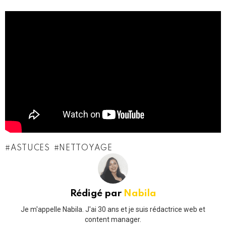
ASTUCES
NETTOYAGE
Rédigé par
Nabila
Je m'appelle Nabila. J'ai 30 ans et je suis rédactrice web et
content manager.