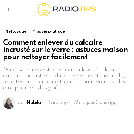
Menu
,
Nettoyage
Tips vie pratique
Comment enlever du calcaire
incrusté sur le verre : astuces maison
pour nettoyer facilement
Découvrez nos astuces pour enlever facilement le
calcaire incrusté sur du verre : produits naturels,
recettes maison ou nettoyants commerciaux… Il y
en a pour tous les goûts !
par
Nabila
3 ans ago
Mis à jour
3 ans ago