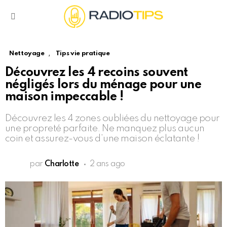
Menu
,
Nettoyage
Tips vie pratique
Découvrez les 4 recoins souvent
négligés lors du ménage pour une
maison impeccable !
Découvrez les 4 zones oubliées du nettoyage pour
une propreté parfaite. Ne manquez plus aucun
coin et assurez-vous d’une maison éclatante !
par
Charlotte
2 ans ago