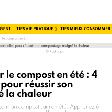
RGENT
TIPS VIE PRATIQUE
TIPS MIEUX CONSOMMER
tielles pour réussir son compostage malgré la chaleur
© Radiotips
 le compost en été : 4
 pour réussir son
 la chaleur
tenir un compost sain en été. Apprenez à