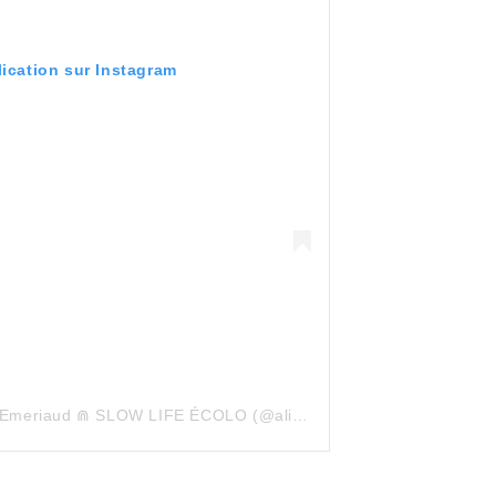
lication sur Instagram
Une publication partagée par Ali Emeriaud ⋒ SLOW LIFE ÉCOLO (@aliemeriaud)