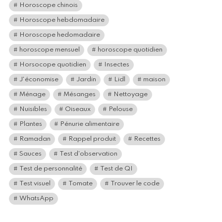
Horoscope chinois
Horoscope hebdomadaire
Horoscope hedomadaire
horoscope mensuel
horoscope quotidien
Horsocope quotidien
Insectes
J'économise
Jardin
Lidl
maison
Ménage
Mésanges
Nettoyage
Nuisibles
Oiseaux
Pelouse
Plantes
Pénurie alimentaire
Ramadan
Rappel produit
Recettes
Sauces
Test d'observation
Test de personnalité
Test de QI
Test visuel
Tomate
Trouver le code
WhatsApp