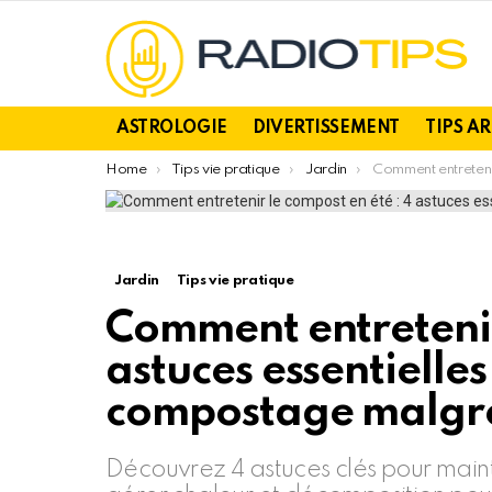
ASTROLOGIE
DIVERTISSEMENT
TIPS A
You are here:
Home
Tips vie pratique
Jardin
Comment entretenir le compost en été : 4 astuces essen
Jardin
Tips vie pratique
Comment entretenir
astuces essentielles
compostage malgré
Découvrez 4 astuces clés pour main