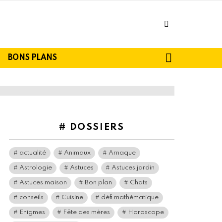
facebook
SEARCH
BONS PLANS
# DOSSIERS
actualité
Animaux
Arnaque
Astrologie
Astuces
Astuces jardin
Astuces maison
Bon plan
Chats
conseils
Cuisine
défi mathématique
Enigmes
Fête des mères
Horoscope