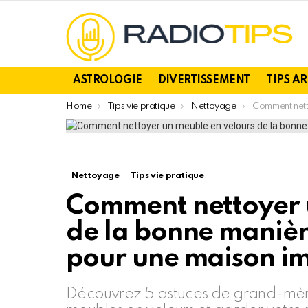
ASTROLOGIE
DIVERTISSEMENT
TIPS A
You are here:
Home
Tips vie pratique
Nettoyage
Comment nettoyer un meuble en velours de
Nettoyage
Tips vie pratique
Comment nettoyer 
de la bonne manièr
pour une maison i
Découvrez 5 astuces de grand-mère