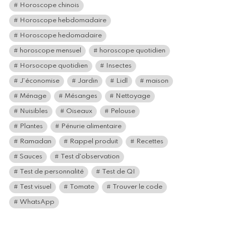
Horoscope chinois
Horoscope hebdomadaire
Horoscope hedomadaire
horoscope mensuel
horoscope quotidien
Horsocope quotidien
Insectes
J'économise
Jardin
Lidl
maison
Ménage
Mésanges
Nettoyage
Nuisibles
Oiseaux
Pelouse
Plantes
Pénurie alimentaire
Ramadan
Rappel produit
Recettes
Sauces
Test d'observation
Test de personnalité
Test de QI
Test visuel
Tomate
Trouver le code
WhatsApp