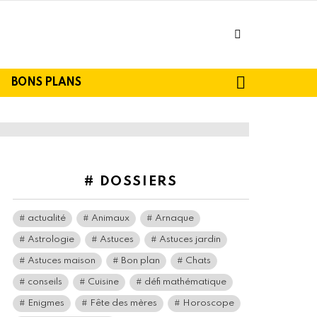
facebook
SEARCH
BONS PLANS
# DOSSIERS
actualité
Animaux
Arnaque
Astrologie
Astuces
Astuces jardin
Astuces maison
Bon plan
Chats
conseils
Cuisine
défi mathématique
Enigmes
Fête des mères
Horoscope