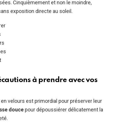
rasées. Cinquièmement et non le moindre,
sans exposition directe au soleil.
rer
s
rs
ées
t
écautions à prendre avec vos
n velours est primordial pour préserver leur
sse douce
pour dépoussiérer délicatement la
eté.