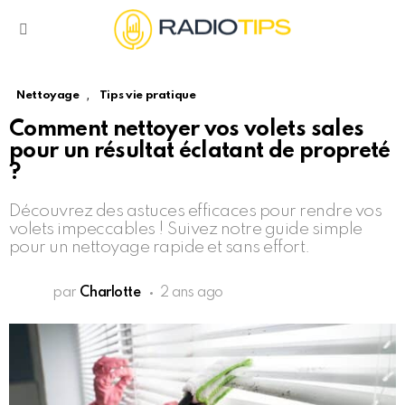
Menu
,
Nettoyage
Tips vie pratique
Comment nettoyer vos volets sales
pour un résultat éclatant de propreté
?
Découvrez des astuces efficaces pour rendre vos
volets impeccables ! Suivez notre guide simple
pour un nettoyage rapide et sans effort.
par
Charlotte
2 ans ago