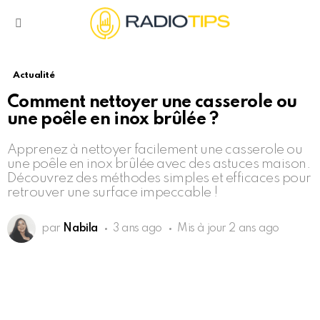
Menu
Actualité
Comment nettoyer une casserole ou
une poêle en inox brûlée ?
Apprenez à nettoyer facilement une casserole ou
une poêle en inox brûlée avec des astuces maison.
Découvrez des méthodes simples et efficaces pour
retrouver une surface impeccable !
par
Nabila
3 ans ago
Mis à jour
2 ans ago