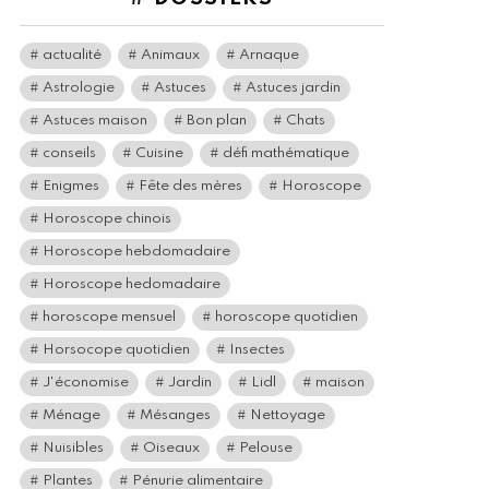
actualité
Animaux
Arnaque
Astrologie
Astuces
Astuces jardin
Astuces maison
Bon plan
Chats
conseils
Cuisine
défi mathématique
Enigmes
Fête des mères
Horoscope
Horoscope chinois
Horoscope hebdomadaire
Horoscope hedomadaire
horoscope mensuel
horoscope quotidien
Horsocope quotidien
Insectes
J'économise
Jardin
Lidl
maison
Ménage
Mésanges
Nettoyage
Nuisibles
Oiseaux
Pelouse
Plantes
Pénurie alimentaire