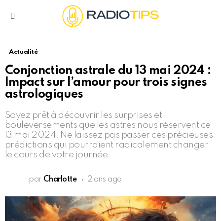
Menu
Actualité
Conjonction astrale du 13 mai 2024 :
Impact sur l’amour pour trois signes
astrologiques
Soyez prêt à découvrir les surprises et
bouleversements que les astres nous réservent ce
13 mai 2024. Ne laissez pas passer ces précieuses
prédictions qui pourraient radicalement changer
le cours de votre journée.
par
Charlotte
2 ans ago