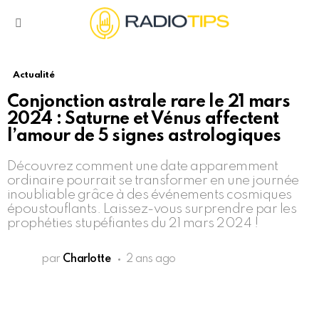
Menu
Actualité
Conjonction astrale rare le 21 mars
2024 : Saturne et Vénus affectent
l’amour de 5 signes astrologiques
Découvrez comment une date apparemment
ordinaire pourrait se transformer en une journée
inoubliable grâce à des événements cosmiques
époustouflants. Laissez-vous surprendre par les
prophéties stupéfiantes du 21 mars 2024 !
par
Charlotte
2 ans ago