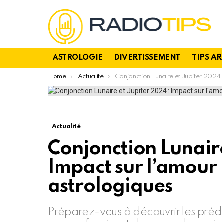
ASTROLOGIE
DIVERTISSEMENT
TIPS A
You are here:
Home
Actualité
Conjonction Lunaire et Jupiter 2024 : Impact sur l’amour pour 5 signes astrologiques
Actualité
Conjonction Lunaire
Impact sur l’amour 
astrologiques
Préparez-vous à découvrir les préd