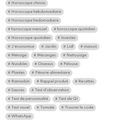
Horoscope chinois
Horoscope hebdomadaire
Horoscope hedomadaire
horoscope mensuel
horoscope quotidien
Horsocope quotidien
Insectes
J'économise
Jardin
Lidl
maison
Ménage
Mésanges
Nettoyage
Nuisibles
Oiseaux
Pelouse
Plantes
Pénurie alimentaire
Ramadan
Rappel produit
Recettes
Sauces
Test d'observation
Test de personnalité
Test de QI
Test visuel
Tomate
Trouver le code
WhatsApp