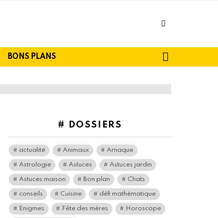
facebook
SEARCH
BONS PLANS
# DOSSIERS
actualité
Animaux
Arnaque
Astrologie
Astuces
Astuces jardin
Astuces maison
Bon plan
Chats
conseils
Cuisine
défi mathématique
Enigmes
Fête des mères
Horoscope