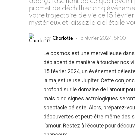
aperçu fascinant de ce que l’avenir
promet de déchiffrer cinq événemen
votre trajectoire de vie ce 15 févri
mystérieux et laissez le ciel étoilé vo
par
Charlotte
15 février 2024, 5h00
Le cosmos est une merveilleuse danse d
déplacent de manière à toucher nos v
15 février 2024, un événement céleste r
la majestueuse Jupiter. Cette conjonct
profond sur le domaine de l’amour pour
mais cinq signes astrologiques seront
spectacle céleste. Alors, préparez-vo
découvertes et peut-être même des s
l’amour. Restez à l’écoute pour découvr
chanceux.