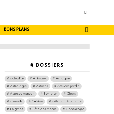
facebook
SEARCH
BONS PLANS
# DOSSIERS
actualité
Animaux
Arnaque
Astrologie
Astuces
Astuces jardin
Astuces maison
Bon plan
Chats
conseils
Cuisine
défi mathématique
Enigmes
Fête des mères
Horoscope