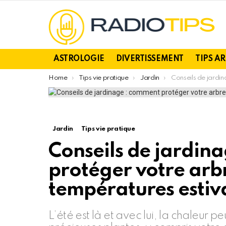
ASTROLOGIE
DIVERTISSEMENT
TIPS A
You are here:
Home
Tips vie pratique
Jardin
Conseils de jardinage : comment protéger votre ar
Jardin
Tips vie pratique
Conseils de jardin
protéger votre arb
températures estiv
L’été est là et avec lui, la chaleur