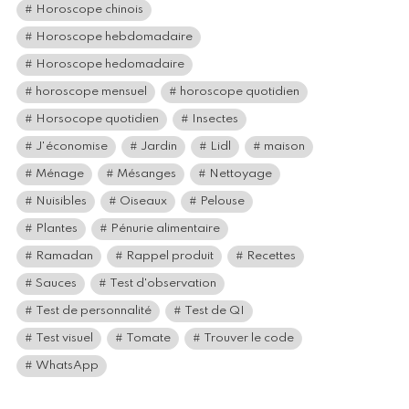
Horoscope chinois
Horoscope hebdomadaire
Horoscope hedomadaire
horoscope mensuel
horoscope quotidien
Horsocope quotidien
Insectes
J'économise
Jardin
Lidl
maison
Ménage
Mésanges
Nettoyage
Nuisibles
Oiseaux
Pelouse
Plantes
Pénurie alimentaire
Ramadan
Rappel produit
Recettes
Sauces
Test d'observation
Test de personnalité
Test de QI
Test visuel
Tomate
Trouver le code
WhatsApp