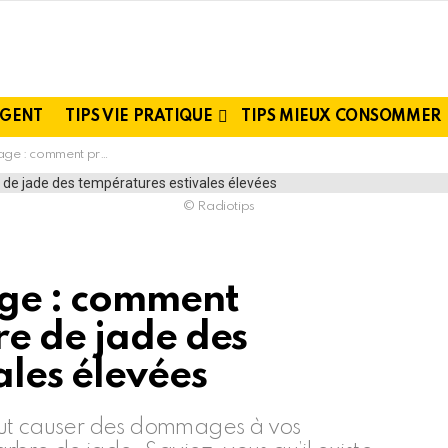
RGENT
TIPS VIE PRATIQUE
TIPS MIEUX CONSOMMER
bre de jade des températures estivales élevées
© Radiotips
age : comment
re de jade des
ales élevées
 peut causer des dommages à vos