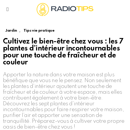
Menu
,
Jardin
Tips vie pratique
Cultivez le bien-être chez vous : les 7
plantes d’intérieur incontournables
pour une touche de fraîcheur et de
couleur
Apporter la nature dans votre maison est plus
bénéfique que vous ne le pensez. Non seulement
les plantes d’intérieur ajoutent une touche de
fraîcheur et de couleur à votre espace, mais elles
contribuent également à votre bien-être.
Découvrez les sept plantes d’intérieur
incontournables pour faire respirer votre maison,
purifier l’air et apporter une sensation de
tranquillité. Préparez-vous à cultiver votre propre
oasis de bien-être chez vous !