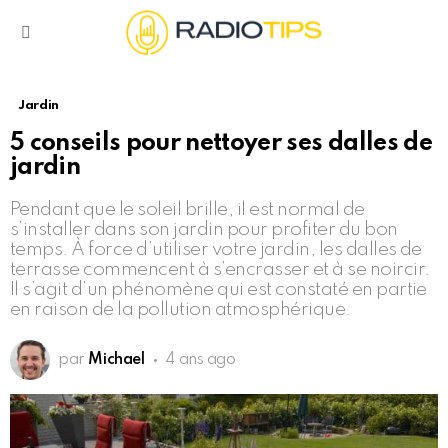
Menu
Jardin
5 conseils pour nettoyer ses dalles de
jardin
Pendant que le soleil brille, il est normal de
s’installer dans son jardin pour profiter du bon
temps. À force d’utiliser votre jardin, les dalles de
terrasse commencent à s’encrasser et à se noircir.
Il s’agit d’un phénomène qui est constaté en partie
en raison de la pollution atmosphérique.
par
Michael
4 ans ago