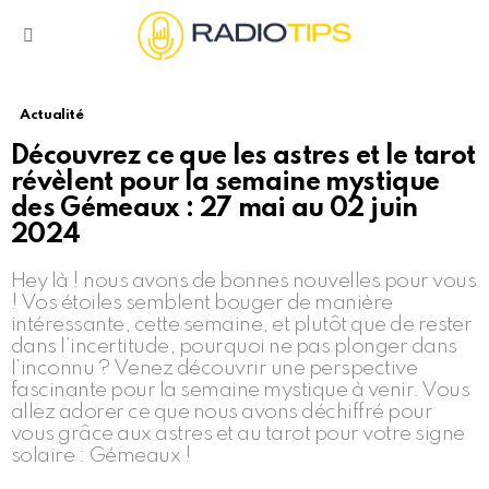
Menu
Actualité
Découvrez ce que les astres et le tarot
révèlent pour la semaine mystique
des Gémeaux : 27 mai au 02 juin
2024
Hey là ! nous avons de bonnes nouvelles pour vous
! Vos étoiles semblent bouger de manière
intéressante, cette semaine, et plutôt que de rester
dans l’incertitude, pourquoi ne pas plonger dans
l’inconnu ? Venez découvrir une perspective
fascinante pour la semaine mystique à venir. Vous
allez adorer ce que nous avons déchiffré pour
vous grâce aux astres et au tarot pour votre signe
solaire : Gémeaux !