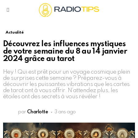
Menu
Actualité
Découvrez les influences mystiques
de votre semaine du 8 au 14 janvier
2024 grâce au tarot
Hey ! Qui est prêt pour un voyage cosmique plein
de surprises cette semaine ? Préparez-vous à
découvrir les puissantes vibrations que les cartes
de tarot ont à vous offrir. N’attendez plus, les
étoiles ont des secrets à vous révéler !
par
Charlotte
3 ans ago