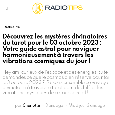
Menu
Actualité
Découvrez les mystères divinatoires
du tarot pour le 03 octobre 2023 :
Votre guide astral pour naviguer
harmonieusement à travers les
vibrations cosmiques du jour !
Hey ami curieux de l’espace et des énergies, tu te
demandes ce que le cosmos a en réserve pour toi
le 3 octobre 2023 ? Faisons ensemble ce voyage
divinatoire à travers le tarot pour déchiffrer les
vibrations mystiques de ce jour spécial !
par
Charlotte
3 ans ago
Mis à jour
3 ans ago