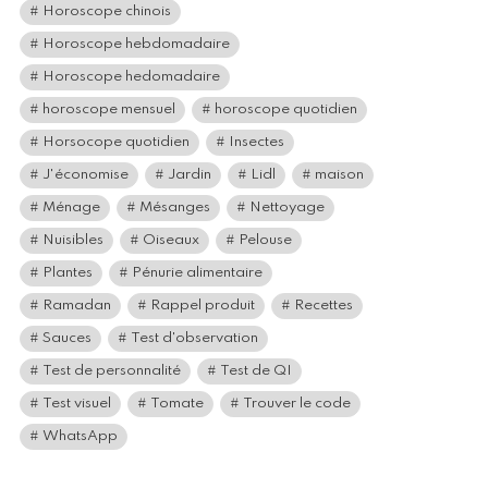
Horoscope chinois
Horoscope hebdomadaire
Horoscope hedomadaire
horoscope mensuel
horoscope quotidien
Horsocope quotidien
Insectes
J'économise
Jardin
Lidl
maison
Ménage
Mésanges
Nettoyage
Nuisibles
Oiseaux
Pelouse
Plantes
Pénurie alimentaire
Ramadan
Rappel produit
Recettes
Sauces
Test d'observation
Test de personnalité
Test de QI
Test visuel
Tomate
Trouver le code
WhatsApp