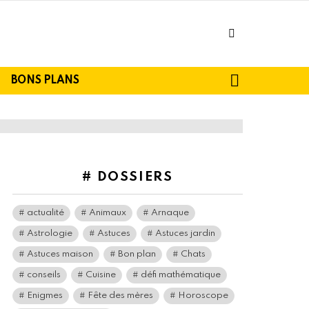
facebook
SEARCH
BONS PLANS
# DOSSIERS
actualité
Animaux
Arnaque
Astrologie
Astuces
Astuces jardin
Astuces maison
Bon plan
Chats
conseils
Cuisine
défi mathématique
Enigmes
Fête des mères
Horoscope