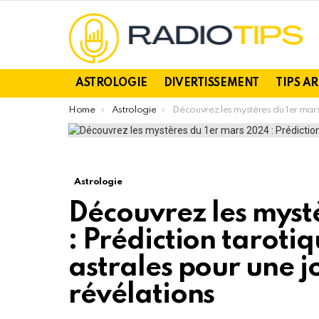
ASTROLOGIE
DIVERTISSEMENT
TIPS A
You are here:
Home
Astrologie
Découvrez les mystères du 1er mars 2024 : Prédiction tarotique et influences astrales pour une journée riche en révélati
Astrologie
Découvrez les myst
: Prédiction tarotiq
astrales pour une j
révélations