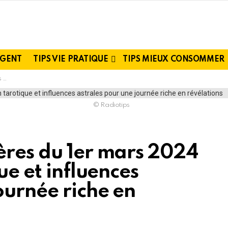
RGENT
TIPS VIE PRATIQUE
TIPS MIEUX CONSOMMER
ons
© Radiotips
ères du 1er mars 2024
ue et influences
ournée riche en