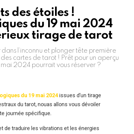
s des étoiles !
giques du 19 mai 2024
rieux tirage de tarot
 dans l’inconnu et plonger tête première
 des cartes de tarot ! Prêt pour un aperçu
 mai 2024 pourrait vous réserver ?
logiques du 19 mai 2024
issues d’un tirage
estraux du tarot, nouas allons vous dévoiler
te journée spécifique.
t de traduire les vibrations et les énergies