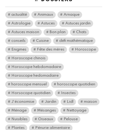
actualité
Animaux
Arnaque
Astrologie
Astuces
Astuces jardin
Astuces maison
Bon plan
Chats
conseils
Cuisine
défi mathématique
Enigmes
Fête des mères
Horoscope
Horoscope chinois
Horoscope hebdomadaire
Horoscope hedomadaire
horoscope mensuel
horoscope quotidien
Horsocope quotidien
Insectes
J'économise
Jardin
Lidl
maison
Ménage
Mésanges
Nettoyage
Nuisibles
Oiseaux
Pelouse
Plantes
Pénurie alimentaire