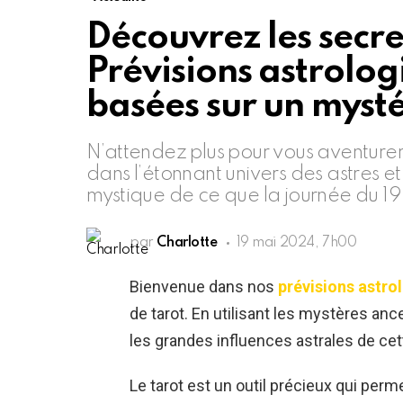
Découvrez les secret
Prévisions astrolo
basées sur un mysté
N’attendez plus pour vous aventurer
dans l’étonnant univers des astres et
mystique de ce que la journée du 19
par
Charlotte
19 mai 2024, 7h00
Bienvenue dans nos
prévisions astro
de tarot. En utilisant les mystères anc
les grandes influences astrales de cet
Le tarot est un outil précieux qui perme