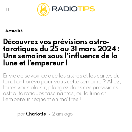
Menu
Actualité
Découvrez vos prévisions astro-
tarotiques du 25 au 31 mars 2024 :
Une semaine sous l’influence de la
lune et l’empereur !
Envie de savoir ce que les astres et les cartes du
tarot ont prévu pour vous cette semaine ? Allez,
faites vous plaisir, plongez dans ces prévisions
astro-tarotiques fascinantes, où la lune et
l’empereur règnent en maîtres !
par
Charlotte
2 ans ago