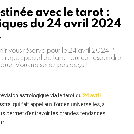
tinée avec le tarot :
iques du 24 avril 2024
!
nir vous réserve pour le 24 avril 2024 ?
 tirage spécial de tarot, qui correspondra
ique. Vous ne serez pas déçu !
révision astrologique via le tarot du
24 avril
cestral qui fait appel aux forces universelles, à
 nous permet d’entrevoir les grandes tendances
ur.