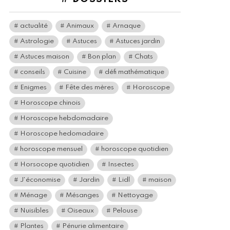
actualité
Animaux
Arnaque
Astrologie
Astuces
Astuces jardin
Astuces maison
Bon plan
Chats
conseils
Cuisine
défi mathématique
Enigmes
Fête des mères
Horoscope
Horoscope chinois
Horoscope hebdomadaire
Horoscope hedomadaire
horoscope mensuel
horoscope quotidien
Horsocope quotidien
Insectes
J'économise
Jardin
Lidl
maison
Ménage
Mésanges
Nettoyage
Nuisibles
Oiseaux
Pelouse
Plantes
Pénurie alimentaire