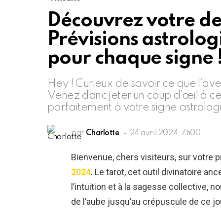
Découvrez votre des
Prévisions astrolog
pour chaque signe 
Hey ! Curieux de savoir ce que l’ave
Venez donc jeter un coup d’œil à ce
parfaitement à votre signe astrolog
par
Charlotte
24 avril 2024, 7h00
Bienvenue, chers visiteurs, sur votre p
2024
. Le tarot, cet outil divinatoire an
l’intuition et à la sagesse collective,
de l’aube jusqu’au crépuscule de ce jo