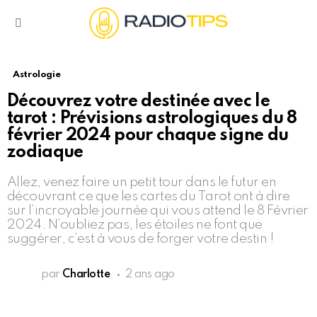
Menu
Astrologie
Découvrez votre destinée avec le
tarot : Prévisions astrologiques du 8
février 2024 pour chaque signe du
zodiaque
Allez, venez faire un petit tour dans le futur en
découvrant ce que les cartes du Tarot ont à dire
sur l’incroyable journée qui vous attend le 8 Février
2024. N’oubliez pas, les étoiles ne font que
suggérer, c’est à vous de forger votre destin !
par
Charlotte
2 ans ago