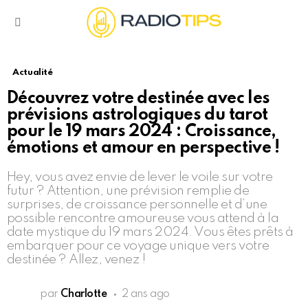
Menu
Actualité
Découvrez votre destinée avec les
prévisions astrologiques du tarot
pour le 19 mars 2024 : Croissance,
émotions et amour en perspective !
Hey, vous avez envie de lever le voile sur votre
futur ? Attention, une prévision remplie de
surprises, de croissance personnelle et d’une
possible rencontre amoureuse vous attend à la
date mystique du 19 mars 2024. Vous êtes prêts à
embarquer pour ce voyage unique vers votre
destinée ? Allez, venez !
par
Charlotte
2 ans ago