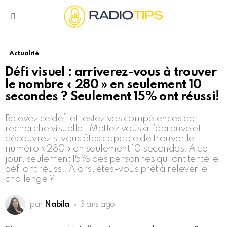
Menu
Actualité
Défi visuel : arriverez-vous à trouver
le nombre « 280 » en seulement 10
secondes ? Seulement 15% ont réussi!
Relevez ce défi et testez vos compétences de
recherche visuelle ! Mettez vous à l’épreuve et
découvrez si vous êtes capable de trouver le
numéro « 280 » en seulement 10 secondes. A ce
jour, seulement 15% des personnes qui ont tenté le
défi ont réussi. Alors, êtes-vous prêt à relever le
challenge ?
par
Nabila
3 ans ago