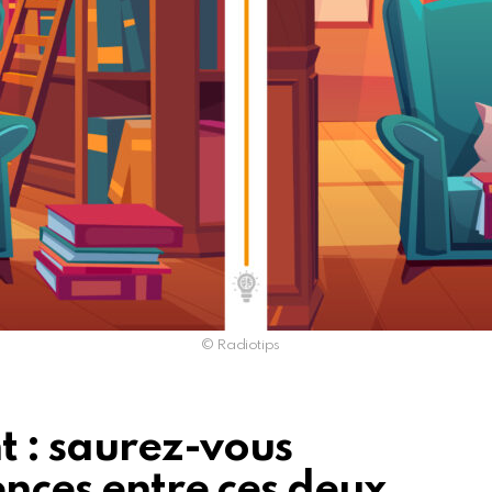
© Radiotips
nt : saurez-vous
rences entre ces deux