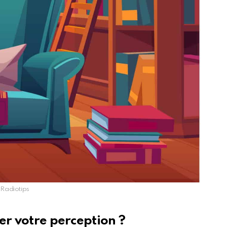
Radiotips
er votre perception ?