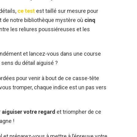
étails,
ce test
est taillé sur mesure pour
nt de notre bibliothèque mystère où
cinq
tre les reliures poussiéreuses et les
fondément et lancez-vous dans une course
e sens du détail aiguisé ?
rdées pour venir à bout de ce casse-tête
 vous tromper, chaque indice est un pas vers
r
aiguiser votre regard
et triompher de ce
gagne !
el et préparez-vous à mettre à l’épreuve votre