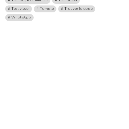
Test de personnalité
Test de QI
Test visuel
Tomate
Trouver le code
WhatsApp