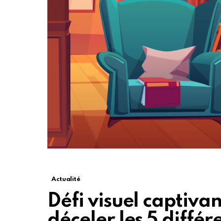
Actualité
Défi visuel captiva
déceler les 5 diffé