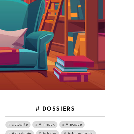
# DOSSIERS
actualité
Animaux
Arnaque
Astrologie
Astuces
Astuces jardin