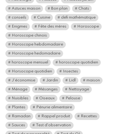
Astuces maison
Bon plan
Chats
conseils
Cuisine
défi mathématique
Enigmes
Fête des mères
Horoscope
Horoscope chinois
Horoscope hebdomadaire
Horoscope hedomadaire
horoscope mensuel
horoscope quotidien
Horsocope quotidien
Insectes
J'économise
Jardin
Lidl
maison
Ménage
Mésanges
Nettoyage
Nuisibles
Oiseaux
Pelouse
Plantes
Pénurie alimentaire
Ramadan
Rappel produit
Recettes
Sauces
Test d'observation