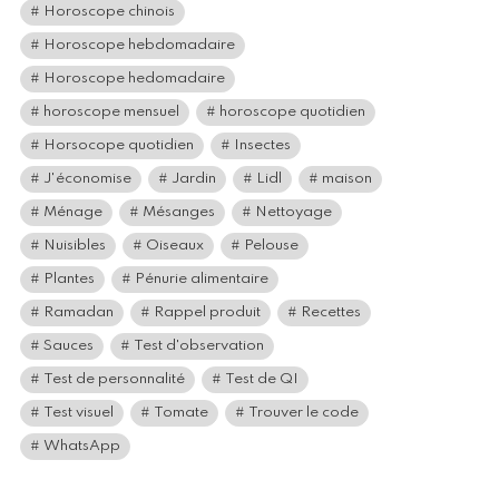
Horoscope chinois
Horoscope hebdomadaire
Horoscope hedomadaire
horoscope mensuel
horoscope quotidien
Horsocope quotidien
Insectes
J'économise
Jardin
Lidl
maison
Ménage
Mésanges
Nettoyage
Nuisibles
Oiseaux
Pelouse
Plantes
Pénurie alimentaire
Ramadan
Rappel produit
Recettes
Sauces
Test d'observation
Test de personnalité
Test de QI
Test visuel
Tomate
Trouver le code
WhatsApp