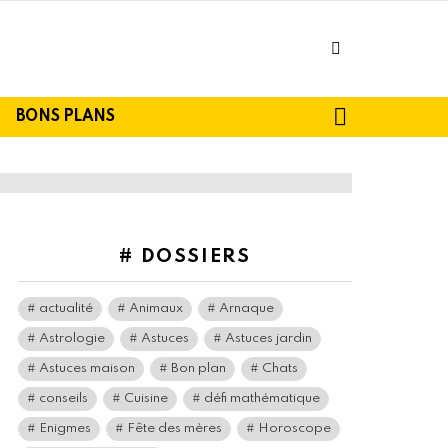
facebook
SEARCH
BONS PLANS
# DOSSIERS
actualité
Animaux
Arnaque
Astrologie
Astuces
Astuces jardin
Astuces maison
Bon plan
Chats
conseils
Cuisine
défi mathématique
Enigmes
Fête des mères
Horoscope