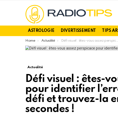
ASTROLOGIE
DIVERTISSEMENT
TIPS A
You are here:
Home
Actualité
Défi visuel : êtes-vous assez perspicace pour identifier l’erreur ? Mettez-vous au défi et trouvez-la en moins de 30 secondes !
Actualité
Défi visuel : êtes-v
pour identifier l’e
défi et trouvez-la 
secondes !